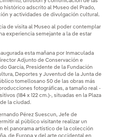
cimiento, difusión y comunicación de las
o histórico adscrito al Museo del Prado,
ón y actividades de divulgación cultural.
ia de visita al Museo al poder contemplar
na experiencia semejante a la de estar
 inaugurada esta mañana por Inmaculada
irector Adjunto de Conservación e
ndo García, Presidente de la Fundación
ltura, Deportes y Juventud de la Junta de
úblico tomellosano 50 de las obras más
producciones fotográficas, a tamaño real -
ivos (184 x 122 cm.)-, situadas en la Plaza
de la ciudad.
 Fernando Pérez Suescun, Jefe de
itir al público visitante realizar un
 el panorama artístico de la colección
ña, de Europa y del arte occidental en