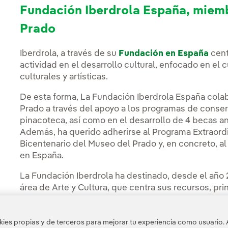
Fundación Iberdrola España, miem
Prado
Iberdrola, a través de su
Fundación en España
cent
actividad en el desarrollo cultural, enfocado en el
culturales y artísticas.
De esta forma, La Fundación Iberdrola España colab
Prado a través del apoyo a los programas de conser
pinacoteca, así como en el desarrollo de 4 becas a
Además, ha querido adherirse al Programa Extraord
Bicentenario del Museo del Prado y, en concreto, al
en España.
La Fundación Iberdrola ha destinado, desde el año 20
área de Arte y Cultura, que centra sus recursos, pr
Restauraciones, que apoya a los talleres de restaur
conservación de su patrimonio pictórico y artístico
es propias y de terceros para mejorar tu experiencia como usuario. 
contempla el diseño, ejecución y financiación de pr