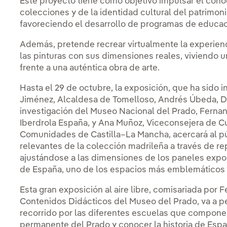
Este proyecto tiene como objetivo impulsar el cono
colecciones y de la identidad cultural del patrimoni
favoreciendo el desarrollo de programas de educaci
Además, pretende recrear virtualmente la experienc
las pinturas con sus dimensiones reales, viviendo u
frente a una auténtica obra de arte.
Hasta el 29 de octubre, la exposición, que ha sido
Jiménez, Alcaldesa de Tomelloso, Andrés Úbeda, D
investigación del Museo Nacional del Prado, Ferna
Iberdrola España, y Ana Muñoz, Viceconsejera de Cu
Comunidades de Castilla–La Mancha, acercará al p
relevantes de la colección madrileña a través de re
ajustándose a las dimensiones de los paneles exposit
de España, uno de los espacios más emblemáticos 
Esta gran exposición al aire libre, comisariada por
Contenidos Didácticos del Museo del Prado, va a perm
recorrido por las diferentes escuelas que componen
permanente del Prado y conocer la historia de Espa