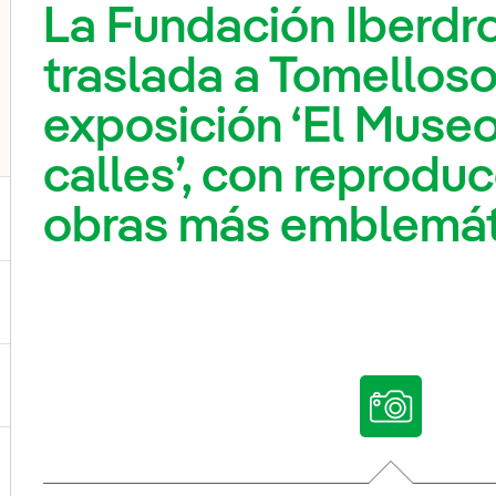
La Fundación Iberdr
traslada a Tomelloso
exposición ‘El Museo
calles’, con reprodu
obras más emblemát
ternar el submenú para Nuestras voces
ternar el submenú para Multimedia
ternar el submenú para Redes sociales