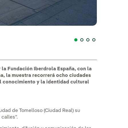
El Museo del Pra
 la Fundación Iberdrola España, con la
ha, la muestra recorrerá ocho ciudades
l conocimiento y la identidad cultural
iudad de Tomelloso (Ciudad Real) su
 calles”.