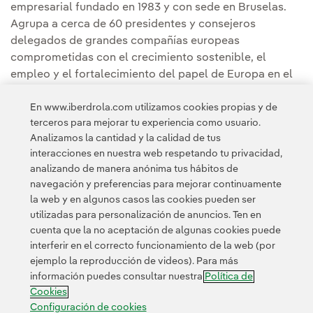
empresarial fundado en 1983 y con sede en Bruselas.
Agrupa a cerca de 60 presidentes y consejeros
delegados de grandes compañías europeas
comprometidas con el crecimiento sostenible, el
empleo y el fortalecimiento del papel de Europa en el
mundo. En conjunto, estas corporaciones generan
En www.iberdrola.com utilizamos cookies propias y de
cerca de 3 billones de euros de ingresos anuales,
terceros para mejorar tu experiencia como usuario.
emplean a más de 6 millones de personas en todo el
Analizamos la cantidad y la calidad de tus
mundo y destinan alrededor de 120.000 millones de
interacciones en nuestra web respetando tu privacidad,
euros al año a I+D+i.
analizando de manera anónima tus hábitos de
navegación y preferencias para mejorar continuamente
la web y en algunos casos las cookies pueden ser
utilizadas para personalización de anuncios. Ten en
cuenta que la no aceptación de algunas cookies puede
interferir en el correcto funcionamiento de la web (por
ejemplo la reproducción de videos). Para más
Contacta
Clientes
Política de Privacidad
Información legal
información puedes consultar nuestra
Política de
Política de cookies
Configuración de cookies
Accesibilidad
Cookies
Canal de denuncias
Configuración de cookies