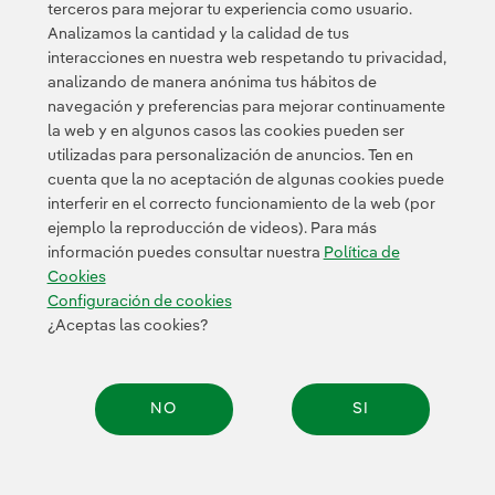
terceros para mejorar tu experiencia como usuario.
Iberdrola y la Diputación Foral de Bizkaia, es la base
Analizamos la cantidad y la calidad de tus
para la definición de un proyecto transformador de país
interacciones en nuestra web respetando tu privacidad,
en el marco del Plan de Industria 2030 de Euskadi.
analizando de manera anónima tus hábitos de
navegación y preferencias para mejorar continuamente
la web y en algunos casos las cookies pueden ser
utilizadas para personalización de anuncios. Ten en
cuenta que la no aceptación de algunas cookies puede
interferir en el correcto funcionamiento de la web (por
ejemplo la reproducción de videos). Para más
Contacta
Clientes
Política de Privacidad
Información legal
información puedes consultar nuestra
Política de
Política de cookies
Configuración de cookies
Accesibilidad
Cookies
Canal de denuncias
Configuración de cookies
¿Aceptas las cookies?
© 2026 Iberdrola, S.A. Reservados todos los derechos.
NO
SI
Compar