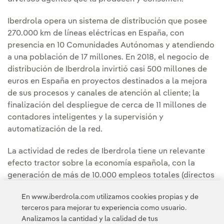
Iberdrola opera un sistema de distribución que posee
270.000 km de líneas eléctricas en España, con
presencia en 10 Comunidades Autónomas y atendiendo
a una población de 17 millones. En 2018, el negocio de
distribución de Iberdrola invirtió casi 500 millones de
euros en España en proyectos destinados a la mejora
de sus procesos y canales de atención al cliente; la
finalización del despliegue de cerca de 11 millones de
contadores inteligentes y la supervisión y
automatización de la red.
La actividad de redes de Iberdrola tiene un relevante
efecto tractor sobre la economía española, con la
generación de más de 10.000 empleos totales (directos
y a través de sus proveedores). En 2018, la compañía
En www.iberdrola.com utilizamos cookies propias y de
realizó compras por valor de 500 millones de euros a
terceros para mejorar tu experiencia como usuario.
2.000 empresas locales.
Analizamos la cantidad y la calidad de tus