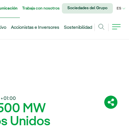
Sociedades del Grupo
unicación
Trabaja con nosotros
IDI
ES
tivo
Accionistas e Inversores
Sostenibilidad
Buscar
 +01:00
0.500 MW
Comparti
os Unidos