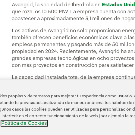
Avangrid, la sociedad de Iberdrola en
Estados Uni
que roza los 10.500 MW. La empresa cuenta con act
abastecer a aproximadamente 3,1 millones de hoga
Los activos de Avangrid no solo proporcionan ener
también ofrecen beneficios económicos clave a l
empleos permanentes y pagando más de 50 millone
propiedad en 2024. Recientemente, Avangrid ha anu
grandes empresas tecnológicas en ocho proyectos a
con más proyectos en construcción para satisfacer
La capacidad instalada total de la empresa contin
GW de nueva generación en su cartera de proyecto
Puedes leer la noticia completa en la
Sala de comu
es propias y de terceros para mejorar tu experiencia como usuario. 
petando tu privacidad, analizando de manera anónima tus hábitos de 
unos casos las cookies pueden ser utilizadas para personalización d
nterferir en el correcto funcionamiento de la web (por ejemplo la r
Política de Cookies
a