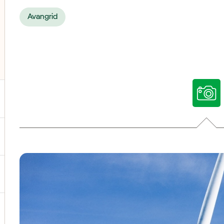
Avangrid
ternar el submenú para Nuestras voces
ternar el submenú para Multimedia
ternar el submenú para Redes sociales