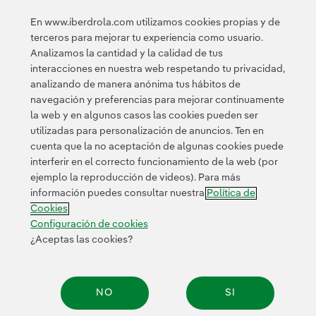
lanzó al mercado su primera emisión de bonos verdes,
En www.iberdrola.com utilizamos cookies propias y de
por importe de 500 millones de euros y se aprobaron
terceros para mejorar tu experiencia como usuario.
operaciones por más de 1.080 millones de euros para
Analizamos la cantidad y la calidad de tus
financiar proyectos sostenibles medioambiental y
interacciones en nuestra web respetando tu privacidad,
socialmente.
analizando de manera anónima tus hábitos de
navegación y preferencias para mejorar continuamente
la web y en algunos casos las cookies pueden ser
utilizadas para personalización de anuncios. Ten en
cuenta que la no aceptación de algunas cookies puede
interferir en el correcto funcionamiento de la web (por
ejemplo la reproducción de videos). Para más
Contacta
Clientes
Política de Privacidad
Información legal
información puedes consultar nuestra
Política de
Transparencia en el uso de la IA
Política de cookies
Cookies
Configuración de cookies
Accesibilidad
Canal de denuncias
Configuración de cookies
¿Aceptas las cookies?
© 2026 Iberdrola, S.A. Reservados todos los derechos.
NO
SI