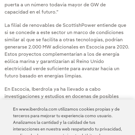
puerta a un número todavía mayor de GW de
capacidad en el futuro.”
La filial de renovables de ScottishPower entiende que
si se concede a este sector un marco de condiciones
similar al que se facilita a otras tecnologías, podrían
generarse 2.000 MW adicionales en Escocia para 2020.
Estos proyectos complementarían a los de energía
eólica marina y garantizarían al Reino Unido
electricidad verde suficiente para avanzar hacia un
futuro basado en energías limpias.
En Escocia, Iberdrola ya ha llevado a cabo
investigaciones y estudios en docenas de posibles
localizaciones para parques eólicos terrestres que
En www.iberdrola.com utilizamos cookies propias y de
podrían aportar una capacidad adicional de cientos de
terceros para mejorar tu experiencia como usuario.
megavatios de energía limpia.
Analizamos la cantidad y la calidad de tus
interacciones en nuestra web respetando tu privacidad,