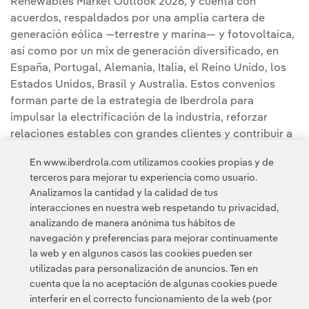
Renewables Market Outlook 2026, y cuenta con
acuerdos, respaldados por una amplia cartera de
generación eólica —terrestre y marina— y fotovoltaica,
así como por un mix de generación diversificado, en
España, Portugal, Alemania, Italia, el Reino Unido, los
Estados Unidos, Brasil y Australia. Estos convenios
forman parte de la estrategia de Iberdrola para
impulsar la electrificación de la industria, reforzar
relaciones estables con grandes clientes y contribuir a
un sistema energético más seguro, autosuficiente,
En www.iberdrola.com utilizamos cookies propias y de
competitivo y sostenible, preparado para responder al
terceros para mejorar tu experiencia como usuario.
crecimiento de la demanda.
Analizamos la cantidad y la calidad de tus
interacciones en nuestra web respetando tu privacidad,
analizando de manera anónima tus hábitos de
navegación y preferencias para mejorar continuamente
la web y en algunos casos las cookies pueden ser
utilizadas para personalización de anuncios. Ten en
cuenta que la no aceptación de algunas cookies puede
Contacta
Clientes
Política de Privacidad
Información legal
interferir en el correcto funcionamiento de la web (por