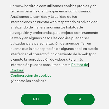
Objetivos de Desarrollo Sostenible (ODS)
de la
En www.iberdrola.com utilizamos cookies propias y de
agenda de Naciones Unidas para 2030. La empresa
terceros para mejorar tu experiencia como usuario.
focaliza sus esfuerzos en dos de ellos: el punto 7 -
Analizamos la cantidad y la calidad de tus
energía asequible y no contaminante- y el 13 -acción
interacciones en nuestra web respetando tu privacidad,
climática-.
analizando de manera anónima tus hábitos de
navegación y preferencias para mejorar continuamente
la web y en algunos casos las cookies pueden ser
utilizadas para personalización de anuncios. Ten en
cuenta que la no aceptación de algunas cookies puede
interferir en el correcto funcionamiento de la web (por
ejemplo la reproducción de videos). Para más
Contacta
Clientes
Política de Privacidad
Información legal
información puedes consultar nuestra
Política de
Política de cookies
Configuración de cookies
Accesibilidad
Cookies
Canal de denuncias
Configuración de cookies
¿Aceptas las cookies?
© 2026 Iberdrola, S.A. Reservados todos los derechos.
NO
SI