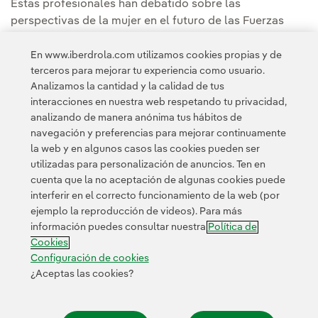
Estas profesionales han debatido sobre las
perspectivas de la mujer en el futuro de las Fuerzas
Armadas, su papel en la resolución de conflictos, la
capacidad y eficacia de la mujer en el mundo
En www.iberdrola.com utilizamos cookies propias y de
terceros para mejorar tu experiencia como usuario.
empresarial y, para terminar, han analizado el caso de
Analizamos la cantidad y la calidad de tus
Iberdrola, como ejemplo de política específica en el
interacciones en nuestra web respetando tu privacidad,
sector privado.
analizando de manera anónima tus hábitos de
navegación y preferencias para mejorar continuamente
la web y en algunos casos las cookies pueden ser
utilizadas para personalización de anuncios. Ten en
cuenta que la no aceptación de algunas cookies puede
interferir en el correcto funcionamiento de la web (por
ejemplo la reproducción de videos). Para más
Contacta
Clientes
Política de Privacidad
Información legal
información puedes consultar nuestra
Política de
Transparencia en el uso de la IA
Política de cookies
Cookies
Configuración de cookies
Accesibilidad
Canal de denuncias
Configuración de cookies
¿Aceptas las cookies?
© 2026 Iberdrola, S.A. Reservados todos los derechos.