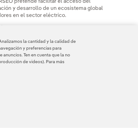
RSEO pretende facilitar el acceso del
eación y desarrollo de un ecosistema global
res en el sector eléctrico.
s de 85 millones de euros en start-ups
innovadores, poniendo el foco en aquellos
Analizamos la cantidad y la calidad de
energético mediante una mayor
navegación y preferencias para
e anuncios. Ten en cuenta que la no
eproducción de videos). Para más
 de cookies
Accesibilidad
Canal de denuncias