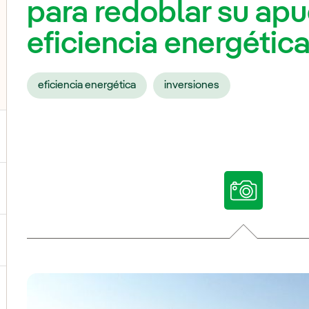
para redoblar su apu
eficiencia energética
eficiencia energética
inversiones
ternar el submenú para Nuestras voces
ternar el submenú para Multimedia
ternar el submenú para Redes sociales