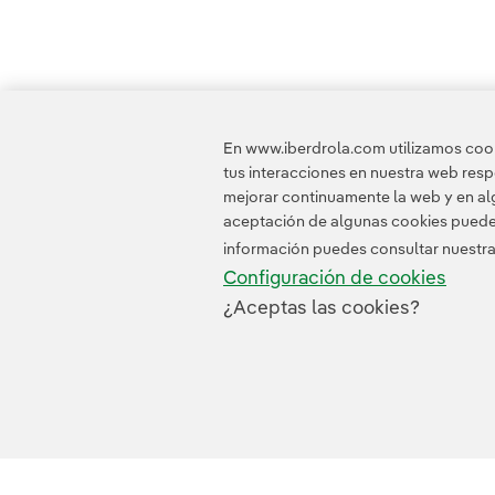
En www.iberdrola.com utilizamos cooki
tus interacciones en nuestra web res
mejorar continuamente la web y en alg
aceptación de algunas cookies puede i
información puedes consultar nuestr
Configuración de cookies
¿Aceptas las cookies?
Contacta
Clientes
Política de Privacidad
I
© 2026 Iberdrola, S