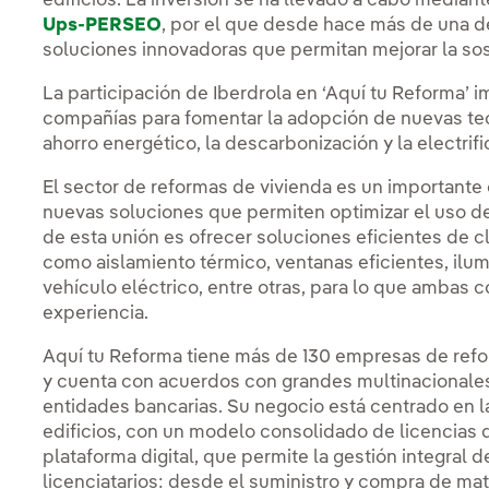
edificios. La inversión se ha llevado a cabo mediant
Ups-PERSEO
, por el que desde hace más de una dé
soluciones innovadoras que permitan mejorar la sos
La participación de Iberdrola en ‘Aquí tu Reforma’ i
compañías para fomentar la adopción de nuevas tecno
ahorro energético, la descarbonización y la electri
El sector de reformas de vivienda es un importante
nuevas soluciones que permiten optimizar el uso de 
de esta unión es ofrecer soluciones eficientes de cl
como aislamiento térmico, ventanas eficientes, il
vehículo eléctrico, entre otras, para lo que ambas
experiencia.
Aquí tu Reforma tiene más de 130 empresas de ref
y cuenta con acuerdos con grandes multinacionales 
entidades bancarias. Su negocio está centrado en la
edificios, con un modelo consolidado de licencias
plataforma digital, que permite la gestión integral 
licenciatarios: desde el suministro y compra de mater