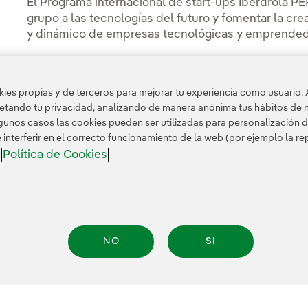
El Programa internacional de start-ups Iberdrola PE
grupo a las tecnologías del futuro y fomentar la cr
y dinámico de empresas tecnológicas y emprendedo
Desde su creación en 2008, PERSEO ha invertido má
que desarrollan tecnologías y modelos de negocio 
es propias y de terceros para mejorar tu experiencia como usuario. 
que permitan mejorar la sostenibilidad del sector 
petando tu privacidad, analizando de manera anónima tus hábitos de 
electrificación y descarbonización de la economía.
unos casos las cookies pueden ser utilizadas para personalización d
nterferir en el correcto funcionamiento de la web (por ejemplo la r
Política de Cookies
a
NO
SI
nformación legal
Transparencia en el uso de la IA
Política de cookies
Configuración
.A. Reservados todos los derechos.