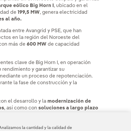
rque eólico Big Horn I
, ubicado en el
cidad de
199,5 MW
, genera electricidad
s al año.
ntada entre Avangrid y PSE, que han
ctos en la región del Noroeste del
 con más de
600 MW
de capacidad
ntes clave de Big Horn I, en operación
u rendimiento y garantizar su
mediante un proceso de repotenciación.
rante la fase de construcción y la
on el desarrollo y la
modernización de
os
, así como con
soluciones a largo plazo
pondan al crecimiento de la demanda. El
stalada en el país, repartidos en cerca de
Analizamos la cantidad y la calidad de