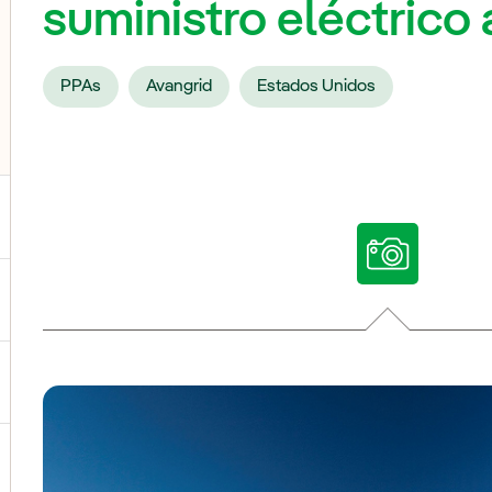
suministro eléctrico 
PPAs
Avangrid
Estados Unidos
ternar el submenú para Nuestras voces
ternar el submenú para Multimedia
ternar el submenú para Redes sociales