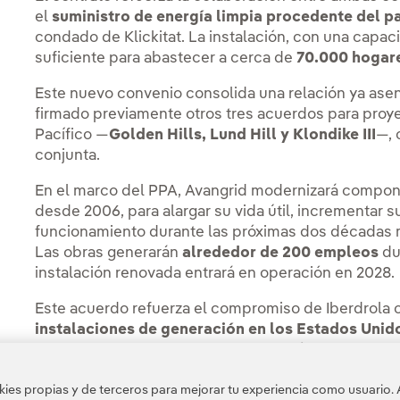
el
suministro de energía limpia procedente del pa
condado de Klickitat. La instalación, con una capa
suficiente para abastecer a cerca de
70.000 hogare
Este nuevo convenio consolida una relación ya ase
firmado previamente otros tres acuerdos para proye
Pacífico —
Golden Hills, Lund Hill y Klondike III
—,
conjunta.
En el marco del PPA, Avangrid modernizará compone
desde 2006, para alargar su vida útil, incrementar s
funcionamiento durante las próximas dos décadas 
Las obras generarán
alrededor de 200 empleos
du
instalación renovada entrará en operación en 2028.
Este acuerdo refuerza el compromiso de Iberdrola c
instalaciones de generación en los Estados Unid
que aporten estabilidad al sistema eléctrico y res
Grupo cuenta con más de 11.000 MW de capacidad in
es propias y de terceros para mejorar tu experiencia como usuario. 
un centenar de plantas en 25 estados.