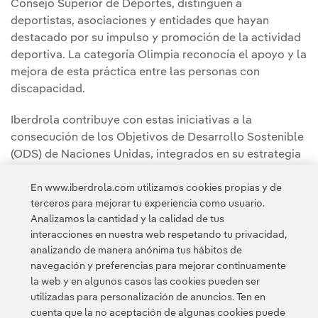
Consejo Superior de Deportes, distinguen a
deportistas, asociaciones y entidades que hayan
destacado por su impulso y promoción de la actividad
deportiva. La categoría Olimpia reconocía el apoyo y la
mejora de esta práctica entre las personas con
discapacidad.
Iberdrola contribuye con estas iniciativas a la
consecución de los Objetivos de Desarrollo Sostenible
(ODS) de Naciones Unidas, integrados en su estrategia
empresarial. En concreto, la compañía centra su
esfuerzo en el cumplimiento de los objetivos número 10
En www.iberdrola.com utilizamos cookies propias y de
terceros para mejorar tu experiencia como usuario.
(reducción de las desigualdades), número 4 (educación
Analizamos la cantidad y la calidad de tus
de calidad) y número 17 (fomento de las alianzas entre
interacciones en nuestra web respetando tu privacidad,
el sector privado y las administraciones públicas).
analizando de manera anónima tus hábitos de
navegación y preferencias para mejorar continuamente
la web y en algunos casos las cookies pueden ser
utilizadas para personalización de anuncios. Ten en
cuenta que la no aceptación de algunas cookies puede