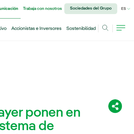
Sociedades del Grupo
unicación
Trabaja con nosotros
IDI
ES
tivo
Accionistas e Inversores
Sostenibilidad
Buscar
Bayer ponen en
Comparti
istema de