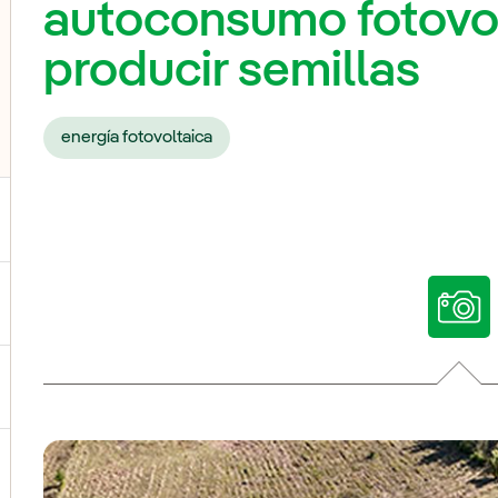
autoconsumo fotovol
producir semillas
energía fotovoltaica
ternar el submenú para Nuestras voces
ternar el submenú para Multimedia
ternar el submenú para Redes sociales