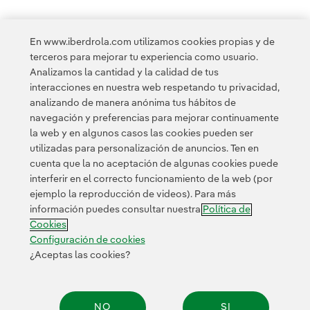
En www.iberdrola.com utilizamos cookies propias y de
terceros para mejorar tu experiencia como usuario.
Analizamos la cantidad y la calidad de tus
Acceso a información legal
interacciones en nuestra web respetando tu privacidad,
analizando de manera anónima tus hábitos de
navegación y preferencias para mejorar continuamente
la web y en algunos casos las cookies pueden ser
utilizadas para personalización de anuncios. Ten en
cuenta que la no aceptación de algunas cookies puede
Contacta
Clientes
Política de Privacidad
Información legal
interferir en el correcto funcionamiento de la web (por
Transparencia en el uso de la IA
Política de cookies
ejemplo la reproducción de videos). Para más
información puedes consultar nuestra
Política de
Configuración de cookies
Accesibilidad
Canal de denuncias
Cookies
Configuración de cookies
¿Aceptas las cookies?
© 2026 Iberdrola, S.A. Reservados todos los derechos.
NO
SI