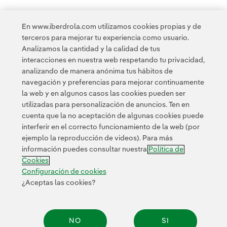
En www.iberdrola.com utilizamos cookies propias y de
terceros para mejorar tu experiencia como usuario.
Analizamos la cantidad y la calidad de tus
Acceso a información legal
interacciones en nuestra web respetando tu privacidad,
analizando de manera anónima tus hábitos de
navegación y preferencias para mejorar continuamente
la web y en algunos casos las cookies pueden ser
utilizadas para personalización de anuncios. Ten en
cuenta que la no aceptación de algunas cookies puede
Contacta
Clientes
Política de Privacidad
Información legal
interferir en el correcto funcionamiento de la web (por
Transparencia en el uso de la IA
Política de cookies
ejemplo la reproducción de videos). Para más
información puedes consultar nuestra
Política de
Configuración de cookies
Accesibilidad
Canal de denuncias
Cookies
Configuración de cookies
¿Aceptas las cookies?
© 2026 Iberdrola, S.A. Reservados todos los derechos.
NO
SI