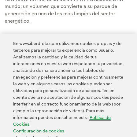
mundo; un volumen que convierte a su parque de
generación en uno de los más limpios del sector
energético.
En www.iberdrola.com utilizamos cookies propias y de
terceros para mejorar tu experiencia como usuario.
Analizamos la cantidad y la calidad de tus
Acceso a información legal
interacciones en nuestra web respetando tu privacidad,
analizando de manera anónima tus hábitos de
navegación y preferencias para mejorar continuamente
la web y en algunos casos las cookies pueden ser
utilizadas para personalización de anuncios. Ten en
cuenta que la no aceptación de algunas cookies puede
Contacta
Clientes
Política de Privacidad
Información legal
interferir en el correcto funcionamiento de la web (por
Transparencia en el uso de la IA
Política de cookies
ejemplo la reproducción de videos). Para más
información puedes consultar nuestra
Política de
Configuración de cookies
Accesibilidad
Canal de denuncias
Cookies
Configuración de cookies