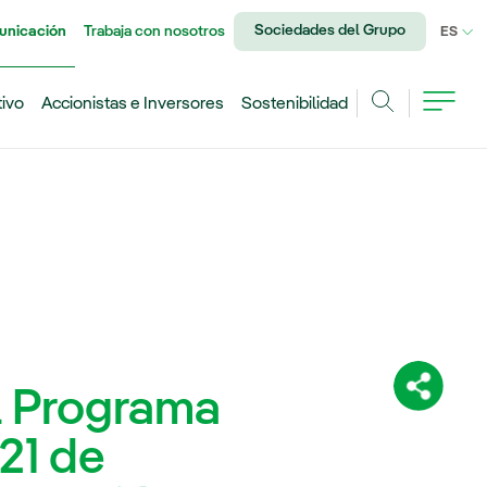
Sociedades del Grupo
unicación
Trabaja con nosotros
IDI
ES
tivo
Accionistas e Inversores
Sostenibilidad
Buscar
l Programa
Comparti
21 de