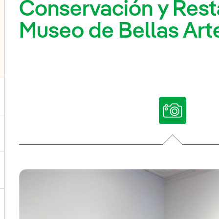
Conservación y Rest
Museo de Bellas Art
ternar el submenú para Nuestras voces
ternar el submenú para Multimedia
ternar el submenú para Redes sociales