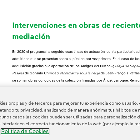
Intervenciones en obras de recien
mediación
En 2020 el programa ha seguido esas líneas de actuación, con la particularida
adquiridas que se presentan ahora al público por vez primera. Es el caso de la
adquisición gracias a la aportación de los Amigos del Museo—;
Playa de Sopel
Pasajes
de Gonzalo Chillida y
Montmartre sous la neige
de Jean-François Raffaël
se suman obras conocidas de la colección firmadas por Ángel Larroque, Remigi
Por otra parte, y con la futura ampliación del museo como horizonte, se ha p
las arquitecturas del museo y el patrimonio artístico que lo rodea a través de vis
es propias y de terceros para mejorar tu experiencia como usuario. 
museo y se celebran todos los fines de semana (sábados, 12:30 y 18:30 h; domin
petando tu privacidad, analizando de manera anónima tus hábitos de 
cada mes; inscripción
online
o el mismo día en la taquilla del museo).
unos casos las cookies pueden ser utilizadas para personalización d
nterferir en el correcto funcionamiento de la web (por ejemplo la r
Política de Cookies
a