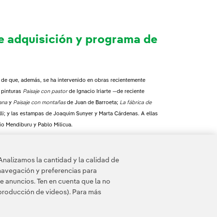
te adquisición y programa de
d de que, además, se ha intervenido en obras recientemente
s pinturas
Paisaje con pastor
de Ignacio Iriarte —de reciente
ana
y
Paisaje con montañas
de Juan de Barroeta;
La fábrica de
li; y las estampas de Joaquim Sunyer y Marta Cárdenas. A ellas
o Mendiburu y Pablo Milicua.
uesto en marcha un nuevo programa de mediación que da a conocer
itas guiadas por el exterior. Son gratuitas al adquirir la entrada al
Analizamos la cantidad y la calidad de
gos, 12:30 h; en castellano y en euskera el último domingo de
navegación y preferencias para
e anuncios. Ten en cuenta que la no
eproducción de videos). Para más