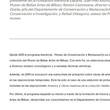
presidente de la Fundación Iberdrola España; Juan Mari Aburto
Museo de Bellas Artes de Bilbao; Ramón Castresana, director d
Ozaita, jefa del Departamento de Conservación y Restauración
Conservación e Investigación; y Rafael Orbegozo, asesor de Pr
museo
Desde 2013 el programa Iberdrola - Museo de Conservación y Restauración se 
colección del Museo de Bellas Artes de Bilbao. Con este fin, se selecciona anu
a diversos núcleos cronológicos y a variadas técnicas artísticas.
Además, en 2019 se incorporó una nueva línea de actuación sobre obras de arte
en las exposiciones temporales. Este ha sido el caso de una selección de pint
incluidas en las exposiciones
Ameztoy
y
Obras maestras de la colección Valdés.
Por último, el programa expande su misión a través de la formación de futuros 
Artes de Bilbao, desarrollan sus conocimientos en el Departamento de Conserv