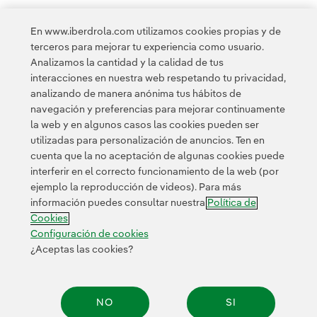
En www.iberdrola.com utilizamos cookies propias y de
terceros para mejorar tu experiencia como usuario.
Analizamos la cantidad y la calidad de tus
Acceso a información legal
interacciones en nuestra web respetando tu privacidad,
analizando de manera anónima tus hábitos de
navegación y preferencias para mejorar continuamente
la web y en algunos casos las cookies pueden ser
utilizadas para personalización de anuncios. Ten en
cuenta que la no aceptación de algunas cookies puede
Contacta
Clientes
Política de Privacidad
Información legal
interferir en el correcto funcionamiento de la web (por
Transparencia en el uso de la IA
Política de cookies
ejemplo la reproducción de videos). Para más
información puedes consultar nuestra
Política de
Configuración de cookies
Accesibilidad
Canal de denuncias
Cookies
Configuración de cookies
¿Aceptas las cookies?
© 2026 Iberdrola, S.A. Reservados todos los derechos.
NO
SI