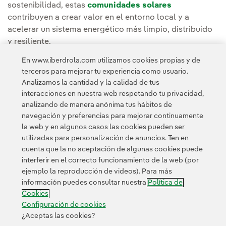
sostenibilidad, estas
comunidades solares
contribuyen a crear valor en el entorno local y a
acelerar un sistema energético más limpio, distribuido
y resiliente.
En www.iberdrola.com utilizamos cookies propias y de
Puedes leer la noticia completa en la
Sala de
terceros para mejorar tu experiencia como usuario.
comunicación de Iberdrola Energía Internacional.
Analizamos la cantidad y la calidad de tus
interacciones en nuestra web respetando tu privacidad,
analizando de manera anónima tus hábitos de
navegación y preferencias para mejorar continuamente
la web y en algunos casos las cookies pueden ser
utilizadas para personalización de anuncios. Ten en
cuenta que la no aceptación de algunas cookies puede
Contacta
Clientes
Política de Privacidad
Información legal
interferir en el correcto funcionamiento de la web (por
Política de cookies
Configuración de cookies
Accesibilidad
ejemplo la reproducción de videos). Para más
información puedes consultar nuestra
Política de
Canal de denuncias
Cookies
Configuración de cookies
¿Aceptas las cookies?
© 2026 Iberdrola, S.A. Reservados todos los derechos.