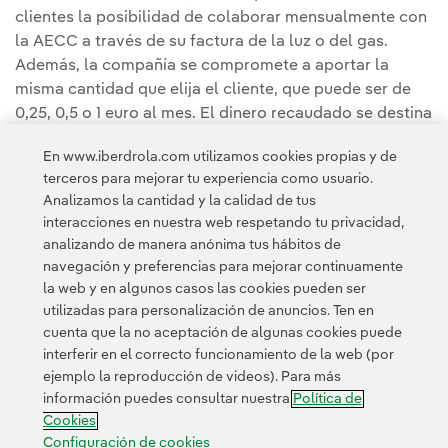
clientes la posibilidad de colaborar mensualmente con
la AECC a través de su factura de la luz o del gas.
Además, la compañía se compromete a aportar la
misma cantidad que elija el cliente, que puede ser de
0,25, 0,5 o 1 euro al mes. El dinero recaudado se destina
íntegramente a la investigación en cáncer.
En www.iberdrola.com utilizamos cookies propias y de
terceros para mejorar tu experiencia como usuario.
Iberdrola reafirma con este proyecto su compromiso
Analizamos la cantidad y la calidad de tus
social, que se materializa en numerosas iniciativas que
interacciones en nuestra web respetando tu privacidad,
mejoran la calidad de vida de las personas.
analizando de manera anónima tus hábitos de
navegación y preferencias para mejorar continuamente
la web y en algunos casos las cookies pueden ser
utilizadas para personalización de anuncios. Ten en
cuenta que la no aceptación de algunas cookies puede
interferir en el correcto funcionamiento de la web (por
ejemplo la reproducción de videos). Para más
Contacta
Clientes
Política de Privacidad
Información legal
información puedes consultar nuestra
Política de
Transparencia en el uso de la IA
Política de cookies
Cookies
Configuración de cookies
Accesibilidad
Canal de denuncias
Configuración de cookies