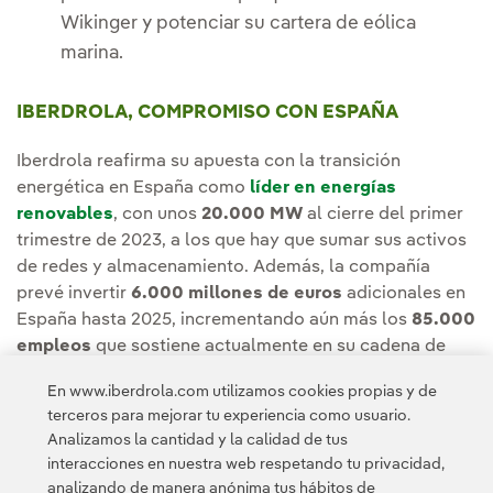
Wikinger y potenciar su cartera de eólica
marina.
IBERDROLA, COMPROMISO CON ESPAÑA
Iberdrola reafirma su apuesta con la transición
energética en España como
líder en energías
renovables
, con unos
20.000 MW
al cierre del primer
trimestre de 2023, a los que hay que sumar sus activos
de redes y almacenamiento. Además, la compañía
prevé invertir
6.000 millones de euros
adicionales en
España hasta 2025, incrementando aún más los
85.000
empleos
que sostiene actualmente en su cadena de
proveedores. Los activos de Iberdrola alcanzan a
En www.iberdrola.com utilizamos cookies propias y de
septiembre los
170.000 millones de euros
en todo el
terceros para mejorar tu experiencia como usuario.
mundo.
Analizamos la cantidad y la calidad de tus
interacciones en nuestra web respetando tu privacidad,
analizando de manera anónima tus hábitos de