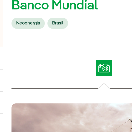
Banco Mundial
Neoenergia
Brasil
ternar el submenú para Nuestras voces
ternar el submenú para Multimedia
ternar el submenú para Redes sociales