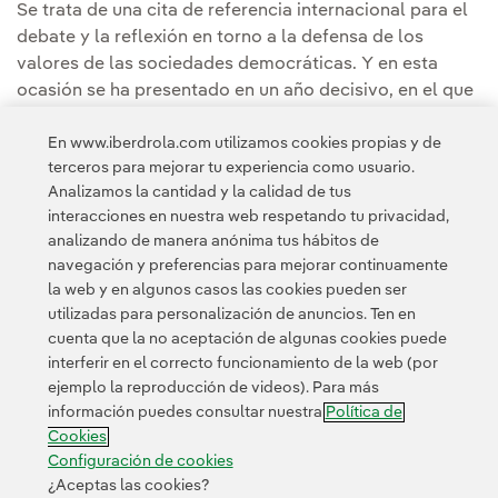
Se trata de una cita de referencia internacional para el
debate y la reflexión en torno a la defensa de los
valores de las sociedades democráticas. Y en esta
ocasión se ha presentado en un año decisivo, en el que
se define un nuevo marco de las relaciones
En www.iberdrola.com utilizamos cookies propias y de
geoestratégicas globales con las elecciones en los
terceros para mejorar tu experiencia como usuario.
Estados Unidos, así como las europeas, sin olvidar las
Analizamos la cantidad y la calidad de tus
guerras en Ucrania y Gaza o las tensiones
interacciones en nuestra web respetando tu privacidad,
proteccionistas en la economía global.
analizando de manera anónima tus hábitos de
navegación y preferencias para mejorar continuamente
la web y en algunos casos las cookies pueden ser
utilizadas para personalización de anuncios. Ten en
cuenta que la no aceptación de algunas cookies puede
interferir en el correcto funcionamiento de la web (por
ejemplo la reproducción de videos). Para más
Contacta
Clientes
Política de Privacidad
Información legal
información puedes consultar nuestra
Política de
Transparencia en el uso de la IA
Política de cookies
Cookies
Configuración de cookies
Accesibilidad
Canal de denuncias
Configuración de cookies
¿Aceptas las cookies?