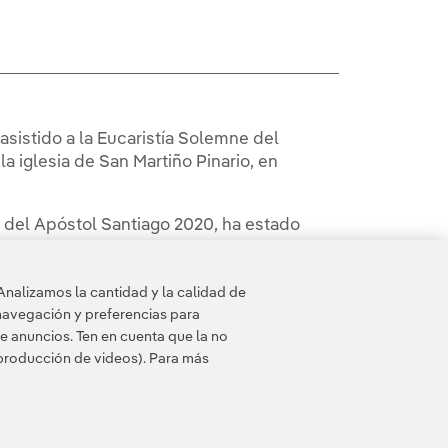
 asistido a la Eucaristía Solemne del
a iglesia de San Martiño Pinario, en
ad del Apóstol Santiago 2020, ha estado
y ha contado con la presencia del
erto Núñez Feijóo; la vicepresidenta
Analizamos la cantidad y la calidad de
viño; y el alcalde de Santiago, Xosé
navegación y preferencias para
e anuncios. Ten en cuenta que la no
eproducción de videos). Para más