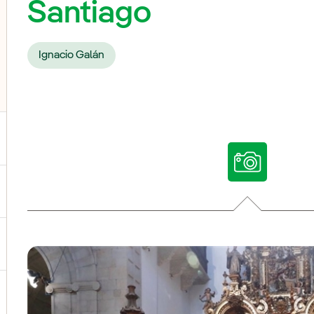
Santiago
Ignacio Galán
ternar el submenú para Nuestras voces
ternar el submenú para Multimedia
ternar el submenú para Redes sociales