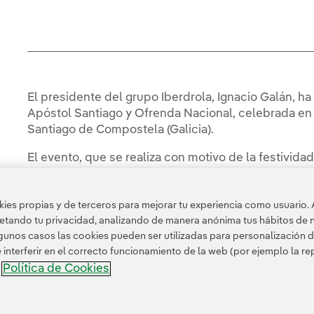
El presidente del grupo Iberdrola, Ignacio Galán, ha
Apóstol Santiago y Ofrenda Nacional, celebrada en l
Santiago de Compostela (Galicia).
El evento, que se realiza con motivo de la festivid
presidido por Sus Majestades Los Reyes de España 
presidente de la Xunta de Galicia en funciones, Alb
es propias y de terceros para mejorar tu experiencia como usuario. 
tercera y ministra de Asuntos Económicos, Nadia Cal
petando tu privacidad, analizando de manera anónima tus hábitos de 
Sánchez Bugallo.
unos casos las cookies pueden ser utilizadas para personalización d
nterferir en el correcto funcionamiento de la web (por ejemplo la r
Política de Cookies
a