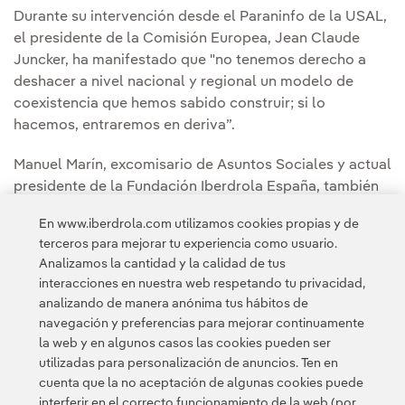
Durante su intervención desde el Paraninfo de la USAL,
el presidente de la Comisión Europea, Jean Claude
Juncker, ha manifestado que "no tenemos derecho a
deshacer a nivel nacional y regional un modelo de
coexistencia que hemos sabido construir; si lo
hacemos, entraremos en deriva”.
Manuel Marín, excomisario de Asuntos Sociales y actual
presidente de la Fundación Iberdrola España, también
recibió el doctor honoris causa por la Universidad de
En www.iberdrola.com utilizamos cookies propias y de
Salamanca (USAL) aunque no pudo asistir al evento por
terceros para mejorar tu experiencia como usuario.
motivos personales.
Analizamos la cantidad y la calidad de tus
interacciones en nuestra web respetando tu privacidad,
analizando de manera anónima tus hábitos de
navegación y preferencias para mejorar continuamente
la web y en algunos casos las cookies pueden ser
utilizadas para personalización de anuncios. Ten en
cuenta que la no aceptación de algunas cookies puede
Contacta
Clientes
Política de Privacidad
Información legal
interferir en el correcto funcionamiento de la web (por