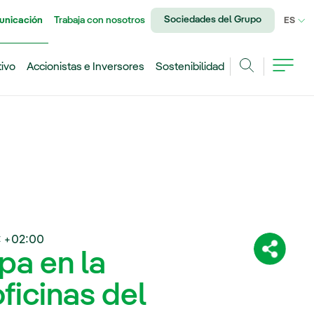
Sociedades del Grupo
unicación
Trabaja con nosotros
IDI
ES
tivo
Accionistas e Inversores
Sostenibilidad
Buscar
 +02:00
pa en la
Comparti
ficinas del