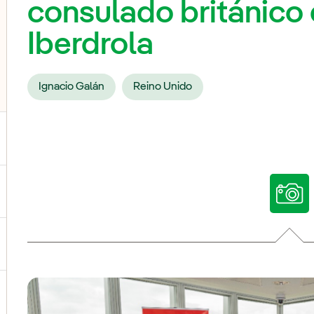
consulado británico 
Iberdrola
Ignacio Galán
Reino Unido
ternar el submenú para Nuestras voces
ternar el submenú para Multimedia
ternar el submenú para Redes sociales