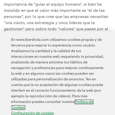
importancia de "guiar al equipo humano", si bien ha
insistido en que el valor más importante es "el de las
personas", por lo que cree que las empresas necesitan
"una visión, una estrategia y unos líderes que la
gestionen" pero sobre todo "valores" que pasan por el
"esfuerzo, la honestidad y el compromiso social".
En www.iberdrola.com utilizamos cookies propias y de
Además, ha indicado que queda "muchísimo por hacer"
terceros para mejorar tu experiencia como usuario.
ante retos como el de la digitalización.
Analizamos la cantidad y la calidad de tus
interacciones en nuestra web respetando tu privacidad,
analizando de manera anónima tus hábitos de
navegación y preferencias para mejorar continuamente
la web y en algunos casos las cookies pueden ser
utilizadas para personalización de anuncios. Ten en
cuenta que la no aceptación de algunas cookies puede
Contacta
Clientes
Política de Privacidad
Información legal
interferir en el correcto funcionamiento de la web (por
Transparencia en el uso de la IA
Política de cookies
ejemplo la reproducción de videos). Para más
información puedes consultar nuestra
Política de
Configuración de cookies
Accesibilidad
Canal de denuncias
Cookies
Configuración de cookies