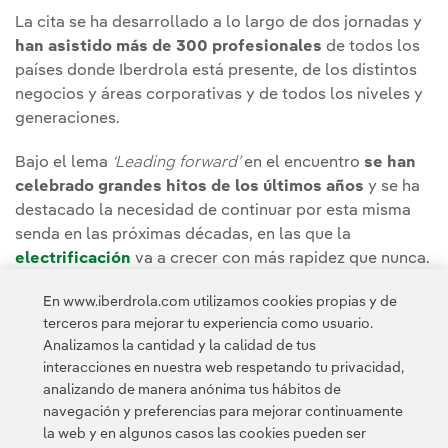
La cita se ha desarrollado a lo largo de dos jornadas y
han asistido más de 300 profesionales
de todos los
países donde Iberdrola está presente, de los distintos
negocios y áreas corporativas y de todos los niveles y
generaciones.
Bajo el lema
‘Leading forward’
en el encuentro
se han
celebrado grandes hitos de los últimos años
y se ha
destacado la necesidad de continuar por esta misma
senda en las próximas décadas, en las que la
electrificación
va a crecer con más rapidez que nunca.
En www.iberdrola.com utilizamos cookies propias y de
El presidente de Iberdrola ha repasado la brillante
terceros para mejorar tu experiencia como usuario.
trayectoria de la compañía en las últimas décadas y ha
Analizamos la cantidad y la calidad de tus
abordado la
gestión del talento
, factor clave para las
interacciones en nuestra web respetando tu privacidad,
empresas en el siglo XXI.
analizando de manera anónima tus hábitos de
navegación y preferencias para mejorar continuamente
la web y en algunos casos las cookies pueden ser