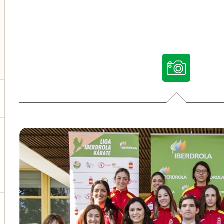
ternar el submenú para Nuestras voces
ternar el submenú para Multimedia
ternar el submenú para Redes sociales