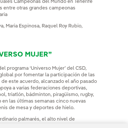
ctuales Campeonas del Mundo en Tenerife
es entre otras grandes campeonas
aria
ya, Maria Espinosa, Raquel Roy Rubio,
IVERSO MUJER”
 del programa ‘Universo Mujer’ del CSD,
lobal por fomentar la participación de las
d de este acuerdo, alcanzado el año pasado
poya a varias federaciones deportivas,
ol, triatlón, bádminton, piragüismo, rugby,
o en las últimas semanas cinco nuevas
enis de mesa y deportes de hielo.
dinario palmarés, el alto nivel de
to del deporte desde la base y otros