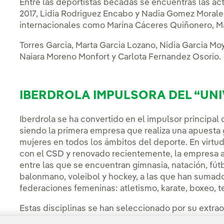
Entre las deportistas becadas se encuentras las a
2017, Lidia Rodriguez Encabo y Nadia Gomez Moral
internacionales como Marina Cáceres Quiñonero, M
Torres Garcia, Marta Garcia Lozano, Nidia Garcia Mo
Naiara Moreno Monfort y Carlota Fernandez Osorio.
IBERDROLA IMPULSORA DEL “UN
Iberdrola se ha convertido en el impulsor principal
siendo la primera empresa que realiza una apuesta g
mujeres en todos los ámbitos del deporte. En virtu
con el CSD y renovado recientemente, la empresa a
entre las que se encuentran gimnasia, natación, fútb
balonmano, voleibol y hockey, a las que han sumad
federaciones femeninas: atletismo, karate, boxeo, t
Estas disciplinas se han seleccionado por su extraor
participación, la existencia de programas de fomen