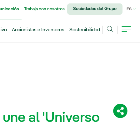
Sociedades del Grupo
unicación
Trabaja con nosotros
IDI
ES
tivo
Accionistas e Inversores
Sostenibilidad
Buscar
 une al 'Universo
Comparti