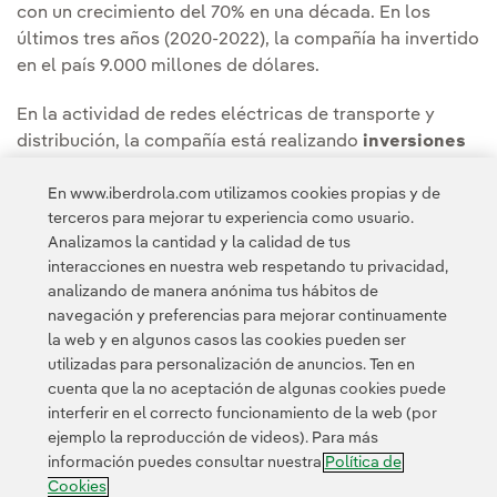
con un crecimiento del 70% en una década. En los
últimos tres años (2020-2022), la compañía ha invertido
en el país 9.000 millones de dólares.
En la actividad de redes eléctricas de transporte y
distribución, la compañía está realizando
inversiones
en modernización y digitalización,
con el fin de
En www.iberdrola.com utilizamos cookies propias y de
incrementar la calidad de servicio y la resiliencia ante
terceros para mejorar tu experiencia como usuario.
fenómenos meteorológicos extremos y de posibilitar la
Analizamos la cantidad y la calidad de tus
integración de más energías limpias al sistema.
interacciones en nuestra web respetando tu privacidad,
analizando de manera anónima tus hábitos de
navegación y preferencias para mejorar continuamente
la web y en algunos casos las cookies pueden ser
utilizadas para personalización de anuncios. Ten en
cuenta que la no aceptación de algunas cookies puede
interferir en el correcto funcionamiento de la web (por
ejemplo la reproducción de videos). Para más
Contacta
Clientes
Política de Privacidad
Información legal
información puedes consultar nuestra
Política de
Transparencia en el uso de la IA
Política de cookies
Cookies