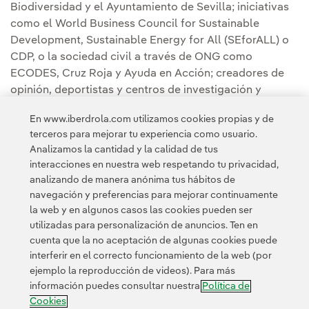
Biodiversidad y el Ayuntamiento de Sevilla; iniciativas
como el World Business Council for Sustainable
Development, Sustainable Energy for All (SEforALL) o
CDP, o la sociedad civil a través de ONG como
ECODES, Cruz Roja y Ayuda en Acción; creadores de
opinión, deportistas y centros de investigación y
universidades como la Universidad Pontificia Comillas,
En www.iberdrola.com utilizamos cookies propias y de
la Universidad Federal de Rio de Janeiro y el Institute
terceros para mejorar tu experiencia como usuario.
for Sustainable Development (IISD).
Analizamos la cantidad y la calidad de tus
interacciones en nuestra web respetando tu privacidad,
analizando de manera anónima tus hábitos de
navegación y preferencias para mejorar continuamente
la web y en algunos casos las cookies pueden ser
utilizadas para personalización de anuncios. Ten en
cuenta que la no aceptación de algunas cookies puede
Contacta
Clientes
Política de Privacidad
Información legal
interferir en el correcto funcionamiento de la web (por
Política de cookies
Configuración de cookies
Accesibilidad
ejemplo la reproducción de videos). Para más
información puedes consultar nuestra
Política de
Canal de denuncias
Cookies