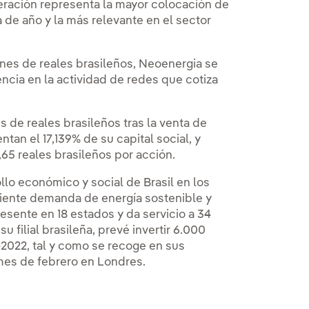
eración representa la mayor colocación de
no, se abre en ventana nueva.
a de año y la más relevante en el sector
ones de reales brasileños, Neoenergia se
encia en la actividad de redes que cotiza
s de reales brasileños tras la venta de
ntan el 17,139% de su capital social, y
,65 reales brasileños por acción.
lo económico y social de Brasil en los
ciente demanda de energía sostenible y
esente en 18 estados y da servicio a 34
su filial brasileña, prevé invertir 6.000
-2022, tal y como se recoge en sus
mes de febrero en Londres.