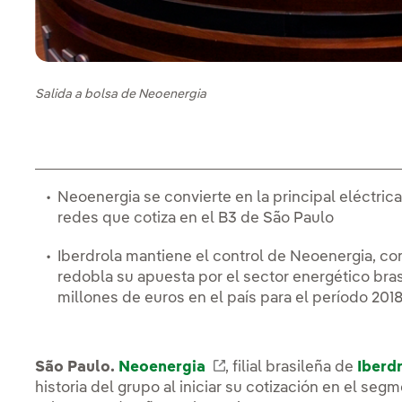
Salida a bolsa de Neoenergia
Neoenergia se convierte en la principal eléctric
redes que cotiza en el B3 de São Paulo
Iberdrola mantiene el control de Neoenergia, con
redobla su apuesta por el sector energético bra
millones de euros en el país para el período 201
São Paulo.
Neoenergia
Enlace externo, se abre
, filial brasileña de
Iberdr
historia del grupo al iniciar su cotización en el 