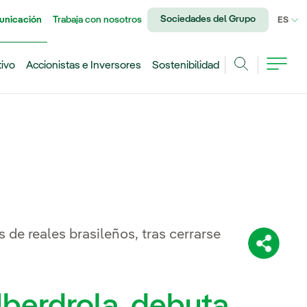
Sociedades del Grupo
unicación
Trabaja con nosotros
IDI
ES
tivo
Accionistas e Inversores
Sostenibilidad
Buscar
 de reales brasileños, tras cerrarse
Comparti
 Iberdrola, debuta