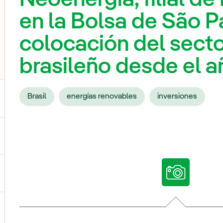
en la Bolsa de São P
colocación del secto
brasileño desde el 
Brasil
energías renovables
inversiones
ternar el submenú para Nuestras voces
ternar el submenú para Multimedia
ternar el submenú para Redes sociales