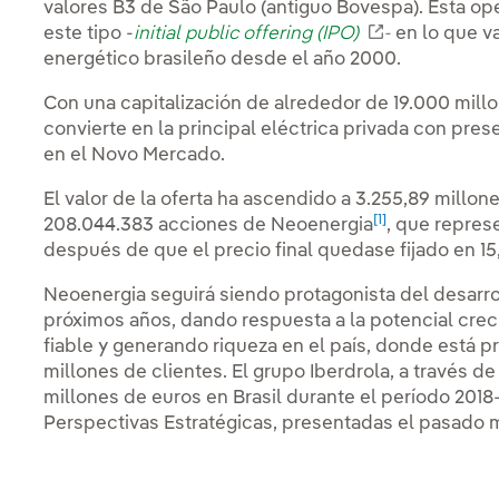
valores B3 de São Paulo (antiguo Bovespa). Esta op
este tipo -
initial public offering (IPO)
Enlace exter
-
en lo que v
energético brasileño desde el año 2000.
Con una capitalización de alrededor de 19.000 mill
convierte en la principal eléctrica privada con pres
en el Novo Mercado.
El valor de la oferta ha ascendido a 3.255,89 millone
[1]
208.044.383 acciones de Neoenergia
, que represe
después de que el precio final quedase fijado en 15
Neoenergia seguirá siendo protagonista del desarrol
próximos años, dando respuesta a la potencial cre
fiable y generando riqueza en el país, donde está pr
millones de clientes. El grupo Iberdrola, a través de 
millones de euros en Brasil durante el período 2018
Perspectivas Estratégicas, presentadas el pasado 