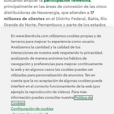
buscando ampliar la
participación femenina
,
principalmente en las áreas de concesión de las cinco
distribuidoras de Neoenergia, que atienden a
17
millones de clientes
en el Distrito Federal, Bahía, Río
Grande do Norte, Pernambuco y parte de los estados
de São Paulo y Mato Grosso do Sul, alcanzando una
En www.iberdrola.com utilizamos cookies propias y de
población de cerca de
40 millones de personas.
terceros para mejorar tu experiencia como usuario.
Analizamos la cantidad y la calidad de tus
Puedes leer la noticia completa en la
Sala de
interacciones en nuestra web respetando tu privacidad,
comunicación de Neoenergia.
analizando de manera anónima tus hábitos de
navegación y preferencias para mejorar continuamente
la web y en algunos casos las cookies pueden ser
utilizadas para personalización de anuncios. Ten en
cuenta que la no aceptación de algunas cookies puede
interferir en el correcto funcionamiento de la web (por
ejemplo la reproducción de videos). Para más
Contacta
Clientes
Política de Privacidad
Información legal
información puedes consultar nuestra
Política de
Política de cookies
Configuración de cookies
Accesibilidad
Cookies
Canal de denuncias
Configuración de cookies