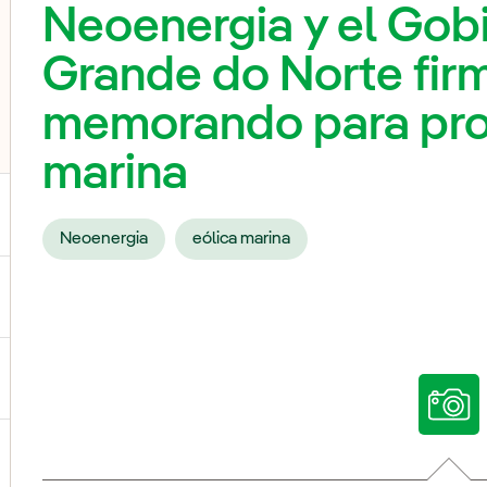
Neoenergia y el Gob
Grande do Norte fir
memorando para pro
marina
Neoenergia
eólica marina
ternar el submenú para Nuestras voces
ternar el submenú para Multimedia
ternar el submenú para Redes sociales