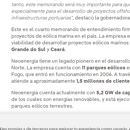
tanto, este memorando será muy importante para qu
especialmente para el desarrollo de proyectos offshor
infraestructuras portuarias"
, destacó la gobernadora
Este es el cuarto memorando de entendimiento firm
proyectos de eólica marina en el país. La empresa e
viabilidad de desarrollar proyectos eólicos marino
Grande do Sul
y
Ceará
.
Neoenergia tiene un legado pionero en el desarroll
Norte. La empresa cuenta con
11 parques eólicos
en
Fogo, que entró en funcionamiento en 2006. A trav
atiende a aproximadamente
1,5 millones de client
Neoenergia cuenta actualmente con
5,2 GW de cap
de los cuales son energías renovables, y está ejec
parques eólicos terrestres.
Para conocer más sobre la actualidad de Neoenergi
es propias y de terceros para mejorar tu experiencia como usuario. 
* Neoenergia, S.A. está participada indirectamente e