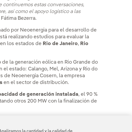
e continuemos estas conversaciones,
e, así como el apoyo logístico a las
 Fátima Bezerra.
ado por Neoenergia para el desarrollo de
stá realizando estudios para evaluar la
s en los estados de
Rio de Janeiro
,
Rio
o de la generación eólica en Rio Grande do
 el estado: Calango, Mel, Arizona y Rio do
és de Neoenergia Cosern, la empresa
es
en el sector de distribución.
acidad de generación instalada
, el 90 %
utando otros 200 MW con la finalización de
a visita su
Sala de comunicación
.
Analizamos la cantidad y la calidad de
n un 50 % + 1 acción por Iberdrola, S.A.