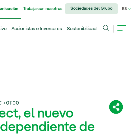
Sociedades del Grupo
unicación
Trabaja con nosotros
IDI
ES
tivo
Accionistas e Inversores
Sostenibilidad
Buscar
 +01:00
ct, el nuevo
Comparti
ndependiente de