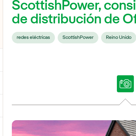
ScottishPower, consi
de distribución de 
redes eléctricas
ScottishPower
Reino Unido
ternar el submenú para Nuestras voces
ternar el submenú para Multimedia
ternar el submenú para Redes sociales