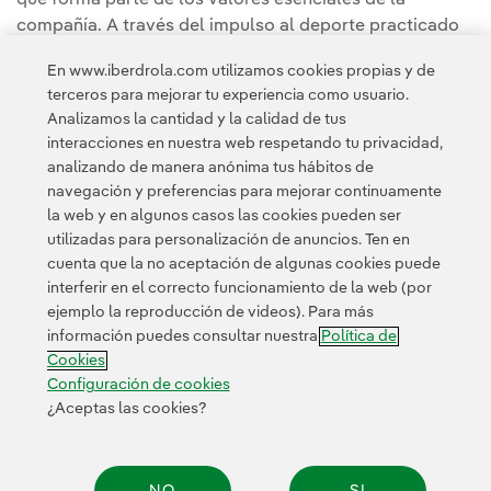
compañía. A través del impulso al deporte practicado
por mujeres, Iberdrola contribuye a crear nuevos
En www.iberdrola.com utilizamos cookies propias y de
referentes en la sociedad y fomentar hábitos
terceros para mejorar tu experiencia como usuario.
saludables desde edades tempranas.
Analizamos la cantidad y la calidad de tus
interacciones en nuestra web respetando tu privacidad,
analizando de manera anónima tus hábitos de
navegación y preferencias para mejorar continuamente
la web y en algunos casos las cookies pueden ser
utilizadas para personalización de anuncios. Ten en
cuenta que la no aceptación de algunas cookies puede
Contacta
Clientes
Política de Privacidad
Información legal
interferir en el correcto funcionamiento de la web (por
Transparencia en el uso de la IA
Política de cookies
ejemplo la reproducción de videos). Para más
información puedes consultar nuestra
Política de
Configuración de cookies
Accesibilidad
Canal de denuncias
Cookies
Configuración de cookies
¿Aceptas las cookies?
© 2026 Iberdrola, S.A. Reservados todos los derechos.