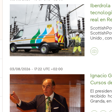
Iberdrola
tecnologí
real en R
ScottishPow
ScottishPo
Unido , cone
ternar el submenú para Nuestras voces
03/08/2026
-
17:22
UTC +02:00
Ignacio G
Cursos d
ternar el submenú para Multimedia
El presiden
recibido h
Granda, en [
ternar el submenú para Redes sociales