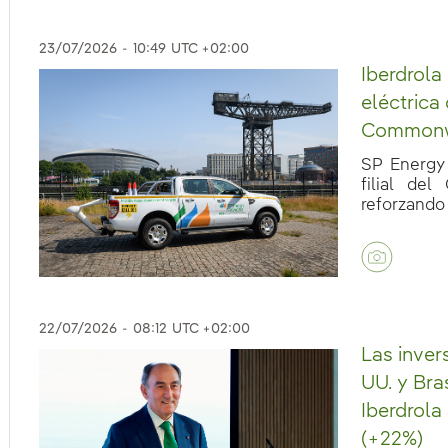
23/07/2026
-
10:49
UTC +02:00
Iberdrola 
eléctrica
Commonw
SP Energy 
filial de
reforzando l
eb.accesibilidad.desplegar
22/07/2026
-
08:12
UTC +02:00
eb.accesibilidad.desplegar
Las inver
UU. y Bra
Iberdrola
(+22%)