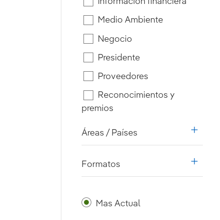
Información financiera
Medio Ambiente
Negocio
Presidente
Proveedores
Reconocimientos y
premios
Áreas / Países
i18n.w
Formatos
i18n.w
Mas Actual