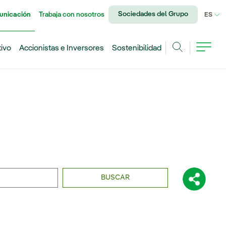
Sociedades del Grupo
unicación
Trabaja con nosotros
IDI
ES
tivo
Accionistas e Inversores
Sostenibilidad
Buscar
BUSCAR
Comparti