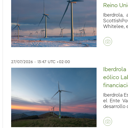
Reino Un
Iberdrola,
ScottishPo
Whitelee, el
eb.accesibilidad.desplegar
27/07/2026
-
13:47
UTC +02:00
Iberdrola
eólico La
financiac
Iberdrola E
el Ente Va
desarrollo d