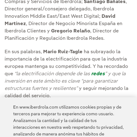
Compras y Servicios de Iberdrola;
Santiago Bañales
,
Director general/consejero delegado, Iberdrola
Innovation Middle East/East West Digital;
David
Martínez
, Director de Negocio Minorista España en
Iberdrola Clientes y
Gregorio Relaño
, Director de
Planificación y Regulación Iberdrola Redes.
En sus palabras,
Mario Ruiz-Tagle
ha subrayado la
importancia de la electrificación para que la industria
europea mantenga su competitividad. Y ha recordado
que
“la electrificación depende de las
redes
” y que la
inversión en este ámbito es clave “para garantizar
estructuras fuertes y resilientes”
y seguir mejorando la
calidad del servicio.
En www.iberdrola.com utilizamos cookies propias y de
El lehendakari,
Imanol Pradales
, también ha visitado el
terceros para mejorar tu experiencia como usuario.
pabellón que Iberdrola tiene en
ENLIT Europe
.
Analizamos la cantidad y la calidad de tus
interacciones en nuestra web respetando tu privacidad,
analizando de manera anónima tus hábitos de