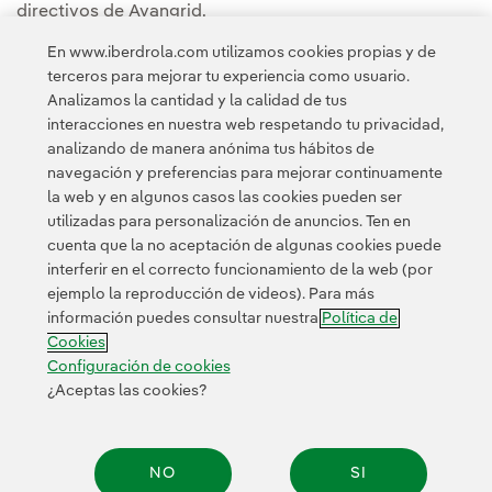
directivos de Avangrid.
En www.iberdrola.com utilizamos cookies propias y de
Puedes leer la noticia completa en la
Sala de
terceros para mejorar tu experiencia como usuario.
comunicación de Avangrid
.
Analizamos la cantidad y la calidad de tus
interacciones en nuestra web respetando tu privacidad,
analizando de manera anónima tus hábitos de
navegación y preferencias para mejorar continuamente
la web y en algunos casos las cookies pueden ser
utilizadas para personalización de anuncios. Ten en
cuenta que la no aceptación de algunas cookies puede
Contacta
Clientes
Política de Privacidad
Información legal
interferir en el correcto funcionamiento de la web (por
Transparencia en el uso de la IA
Política de cookies
ejemplo la reproducción de videos). Para más
información puedes consultar nuestra
Política de
Configuración de cookies
Accesibilidad
Canal de denuncias
Cookies
Configuración de cookies
¿Aceptas las cookies?
© 2026 Iberdrola, S.A. Reservados todos los derechos.
NO
SI