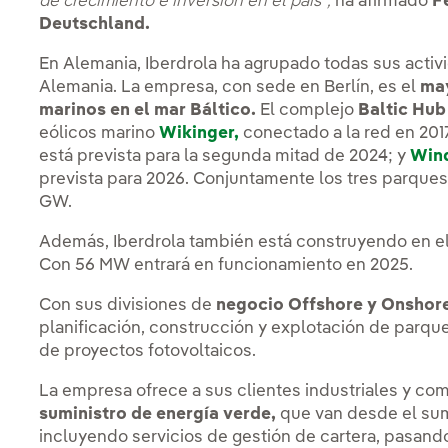
de crecimiento e inversión en el país”,
ha afirmado
F
Deutschland.
En Alemania, Iberdrola ha agrupado todas sus activid
Alemania. La empresa, con sede en Berlín, es el
may
marinos en el mar Báltico.
El complejo
Baltic Hub
eólicos marino
Wikinger,
conectado a la red en 201
está prevista para la segunda mitad de 2024; y
Wind
prevista para 2026. Conjuntamente los tres parques
GW.
Además, Iberdrola también está construyendo en el
Con 56 MW entrará en funcionamiento en 2025.
Con sus divisiones de
negocio Offshore y Onshor
planificación, construcción y explotación de parque
de proyectos fotovoltaicos.
La empresa ofrece a sus clientes industriales y co
suministro de energía verde,
que van desde el sum
incluyendo servicios de gestión de cartera, pasand