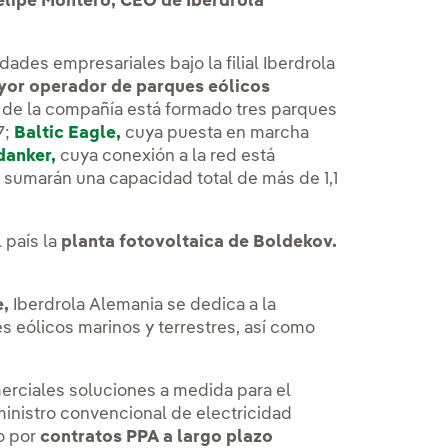
elipe Montero, CEO de Iberdrola
ades empresariales bajo la filial Iberdrola
or operador de parques eólicos
de la compañía está formado tres parques
7;
Baltic Eagle,
cuya puesta en marcha
anker,
cuya conexión a la red está
 sumarán una capacidad total de más de 1,1
 país la
planta fotovoltaica de Boldekov.
e,
Iberdrola Alemania se dedica a la
s eólicos marinos y terrestres, así como
merciales soluciones a medida para el
inistro convencional de electricidad
o por
contratos PPA a largo plazo