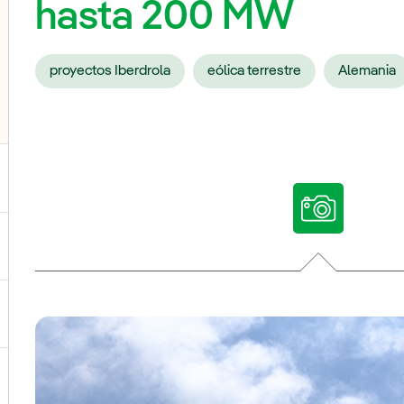
hasta 200 MW
proyectos Iberdrola
eólica terrestre
Alemania
ternar el submenú para Nuestras voces
ternar el submenú para Multimedia
ternar el submenú para Redes sociales