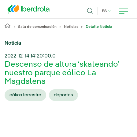
Pasar al contenido principal
IDIOMA ACTUA
ES
Buscar
Sala de comunicación
Noticias
Detalle Noticia
Noticia
2022-12-14 14:20:00.0
Descenso de altura ‘skateando’
nuestro parque eólico La
Magdalena
eólica terrestre
deportes