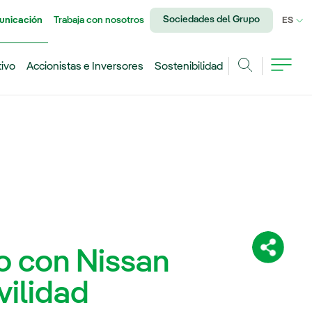
Sociedades del Grupo
unicación
Trabaja con nosotros
IDI
ES
tivo
Accionistas e Inversores
Sostenibilidad
Buscar
o con Nissan
Comparti
vilidad