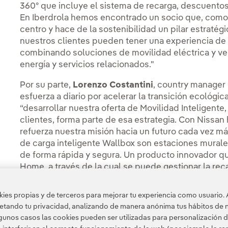
360º que incluye el sistema de recarga, descuentos 
En Iberdrola hemos encontrado un socio que, como 
centro y hace de la sostenibilidad un pilar estratég
nuestros clientes pueden tener una experiencia d
combinando soluciones de movilidad eléctrica y ve
energía y servicios relacionados."
Por su parte,
Lorenzo Costantini
, country manager 
esfuerza a diario por acelerar la transición ecológi
“desarrollar nuestra oferta de Movilidad Inteligent
clientes, forma parte de esa estrategia. Con Nissan
refuerza nuestra misión hacia un futuro cada vez m
de carga inteligente Wallbox son estaciones murale
de forma rápida y segura. Un producto innovador qu
Home, a través de la cual se puede gestionar la re
para una experiencia de usuario cada vez más satisf
es propias y de terceros para mejorar tu experiencia como usuario. 
petando tu privacidad, analizando de manera anónima tus hábitos de 
unos casos las cookies pueden ser utilizadas para personalización d