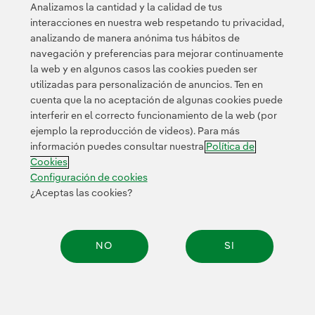
Analizamos la cantidad y la calidad de tus
y transformación social a través de los valores de todo
interacciones en nuestra web respetando tu privacidad,
el deporte femenino.
analizando de manera anónima tus hábitos de
navegación y preferencias para mejorar continuamente
la web y en algunos casos las cookies pueden ser
utilizadas para personalización de anuncios. Ten en
cuenta que la no aceptación de algunas cookies puede
interferir en el correcto funcionamiento de la web (por
ejemplo la reproducción de videos). Para más
Contacta
Clientes
Política de Privacidad
Información legal
información puedes consultar nuestra
Política de
Transparencia en el uso de la IA
Política de cookies
Cookies
Configuración de cookies
Accesibilidad
Canal de denuncias
Configuración de cookies
¿Aceptas las cookies?
© 2026 Iberdrola, S.A. Reservados todos los derechos.
NO
SI
Compar