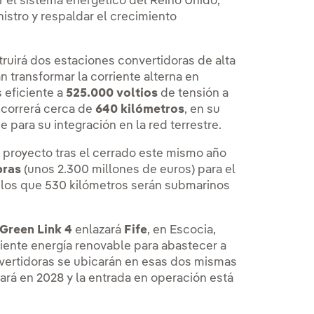
zar el sistema energético del Reino Unido,
nistro y respaldar el crecimiento
ruirá dos estaciones convertidoras de alta
án transformar la corriente alterna en
 eficiente a
525.000 voltios
de tensión a
recorrerá cerca de
640 kilómetros
, en su
e para su integración en la red terrestre.
e proyecto tras el cerrado este mismo año
bras
(unos 2.300 millones de euros) para el
e los que 530 kilómetros serán submarinos
Green Link 4
enlazará
Fife
, en Escocia,
iciente energía renovable para abastecer a
nvertidoras se ubicarán en esas dos mismas
ará en 2028 y la entrada en operación está