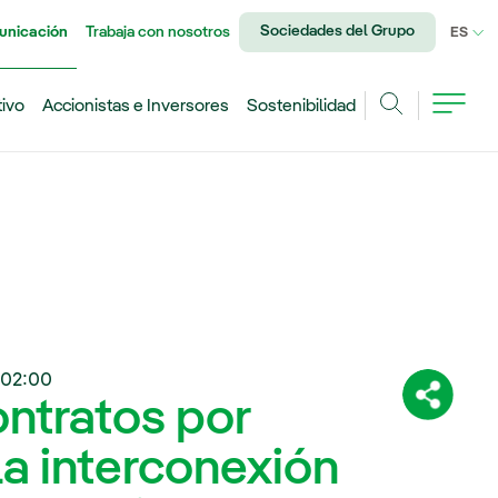
Sociedades del Grupo
unicación
Trabaja con nosotros
IDI
ES
tivo
Accionistas e Inversores
Sostenibilidad
Buscar
02:00
ontratos por
Comparti
la interconexión