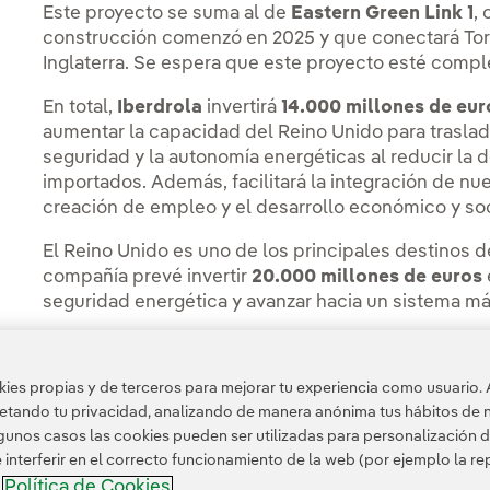
Este proyecto se suma al de
Eastern Green Link 1
,
construcción comenzó en 2025 y que conectará Torn
Inglaterra. Se espera que este proyecto esté compl
En total,
Iberdrola
invertirá
14.000 millones de eur
aumentar la capacidad del Reino Unido para trasladar
seguridad y la autonomía energéticas al reducir la
importados. Además, facilitará la integración de nu
creación de empleo y el desarrollo económico y soc
El Reino Unido es uno de los principales destinos de
compañía prevé invertir
20.000 millones de euros
seguridad energética y avanzar hacia un sistema más
es propias y de terceros para mejorar tu experiencia como usuario. 
petando tu privacidad, analizando de manera anónima tus hábitos de 
Acceso a información legal
unos casos las cookies pueden ser utilizadas para personalización d
nterferir en el correcto funcionamiento de la web (por ejemplo la r
Política de Cookies
a