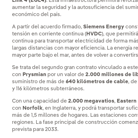
Link 4 (EGL4)
. Esta infraestructura permitirá refor
aumentar la seguridad y la autosuficiencia del sumi
económico del país.
A partir del acuerdo firmado,
Siemens Energy
const
tensión en corriente continua (
HVDC
), que permitir
continua para transportar electricidad de forma más
largas distancias con mayor eficiencia. La energía 
mayor parte bajo el mar, antes de volver a convertirs
Se trata del segundo gran contrato vinculado a est
con
Prysmian
por un valor de
2.000 millones de li
suministro de más de
640 kilómetros de cable
, d
y 116 kilómetros subterráneos.
Con una capacidad de
2.000 megavatios
,
Eastern 
con
Norfolk
, en Inglaterra, y podrá transportar suf
más de 1,5 millones de hogares. Las estaciones co
regiones. La fase principal de construcción comenz
prevista para 2033.