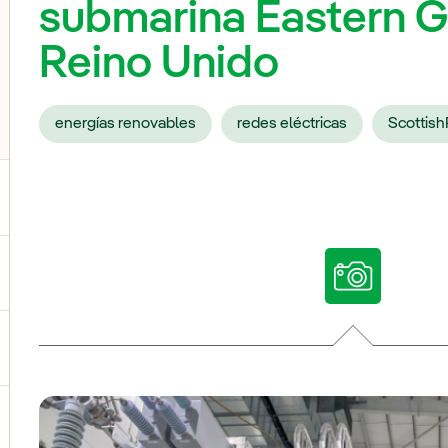
submarina Eastern Gr
Reino Unido
energías renovables
redes eléctricas
Scottis
ternar el submenú para Nuestras voces
ternar el submenú para Multimedia
ternar el submenú para Redes sociales