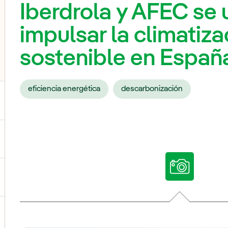
Iberdrola y AFEC se 
impulsar la climatiza
sostenible en Españ
eficiencia energética
descarbonización
ternar el submenú para Nuestras voces
ternar el submenú para Multimedia
ternar el submenú para Redes sociales