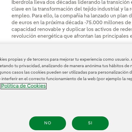
Iberdrola lleva dos décadas liderando la transició
clave en la transformación del tejido industrial y l
empleo. Para ello, la compañía ha lanzado un plan d
de euros en la próxima década -75.000 millones de e
capacidad renovable y duplicar los activos de rede
revolución energética que afrontan las principale
es propias y de terceros para mejorar tu experiencia como usuario. 
petando tu privacidad, analizando de manera anónima tus hábitos de 
Acceso a información legal
unos casos las cookies pueden ser utilizadas para personalización d
nterferir en el correcto funcionamiento de la web (por ejemplo la r
Política de Cookies
a
NO
SI
nformación legal
Transparencia en el uso de la IA
Política de cookies
Configuración