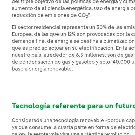
del triple objetivo de las políticas de energía y cli
aumento de eficiencia energética, uso de energía 
reducción de emisiones de CO
”.
2
El sector residencial representa un 30% de las em
Europea, de las que un 12% son provocadas por la ca
demanda final de energía se destina a climatización (c
que es preciso actuar en su electrificación. En la a
nuestro país, alrededor de 6,5 millones, son de gas
de condensación de gas y gasóleo y solo 140.000 u
base a energía renovable.
Tecnología referente para un futur
Considerada una tecnología renovable -porque capta l
ya que consume la cuarta parte en forma de electri
calor-, la aerotermia vive una auténtica revolución.