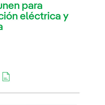
unen para
ción eléctrica y
a