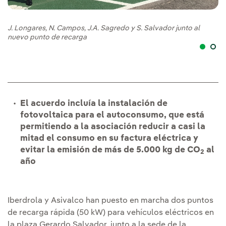
Sa
L
J. Longares, N. Campos, J.A. Sagredo y S. Salvador junto al
nuevo punto de recarga
El acuerdo incluía la instalación de
fotovoltaica para el autoconsumo, que está
permitiendo a la asociación reducir a casi la
mitad el consumo en su factura eléctrica y
evitar la emisión de más de 5.000 kg de CO
al
2
año
Iberdrola y Asivalco han puesto en marcha dos puntos
de recarga rápida (50 kW) para vehículos eléctricos en
la plaza Gerardo Salvador, junto a la sede de la