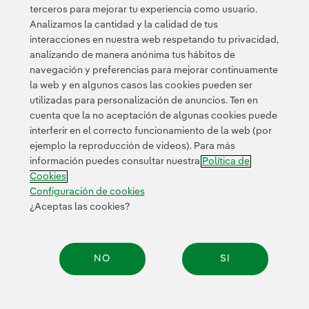
terceros para mejorar tu experiencia como usuario.
Analizamos la cantidad y la calidad de tus
interacciones en nuestra web respetando tu privacidad,
analizando de manera anónima tus hábitos de
Acceso a información legal
navegación y preferencias para mejorar continuamente
la web y en algunos casos las cookies pueden ser
utilizadas para personalización de anuncios. Ten en
cuenta que la no aceptación de algunas cookies puede
interferir en el correcto funcionamiento de la web (por
ejemplo la reproducción de videos). Para más
Contacta
Clientes
Política de Privacidad
Información legal
información puedes consultar nuestra
Política de
Política de cookies
Configuración de cookies
Accesibilidad
Cookies
Canal de denuncias
Configuración de cookies
¿Aceptas las cookies?
© 2026 Iberdrola, S.A. Reservados todos los derechos.
NO
SI
Compar