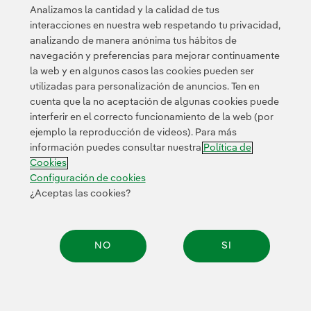
explotación del proyecto.
Analizamos la cantidad y la calidad de tus
interacciones en nuestra web respetando tu privacidad,
analizando de manera anónima tus hábitos de
navegación y preferencias para mejorar continuamente
la web y en algunos casos las cookies pueden ser
utilizadas para personalización de anuncios. Ten en
cuenta que la no aceptación de algunas cookies puede
Contacta
Clientes
Política de Privacidad
Información legal
interferir en el correcto funcionamiento de la web (por
Transparencia en el uso de la IA
Política de cookies
ejemplo la reproducción de videos). Para más
información puedes consultar nuestra
Política de
Configuración de cookies
Accesibilidad
Canal de denuncias
Cookies
Configuración de cookies
¿Aceptas las cookies?
© 2026 Iberdrola, S.A. Reservados todos los derechos.
NO
SI
Compar