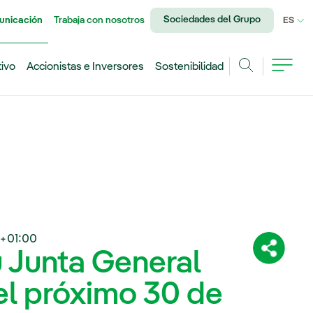
Sociedades del Grupo
unicación
Trabaja con nosotros
IDI
ES
tivo
Accionistas e Inversores
Sostenibilidad
Buscar
+01:00
u Junta General
Comparti
el próximo 30 de