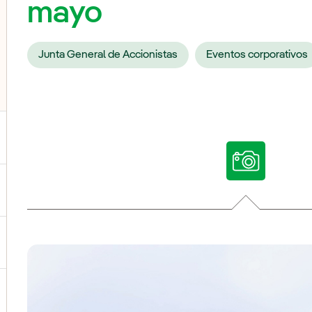
mayo
Junta General de Accionistas
Eventos corporativos
ternar el submenú para Nuestras voces
ternar el submenú para Multimedia
ternar el submenú para Redes sociales