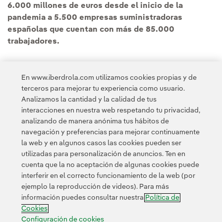
6.000 millones de euros desde el inicio de la
pandemia a 5.500 empresas suministradoras
españolas que cuentan con más de 85.000
trabajadores.
En www.iberdrola.com utilizamos cookies propias y de
terceros para mejorar tu experiencia como usuario.
Analizamos la cantidad y la calidad de tus
Acceso a información legal
interacciones en nuestra web respetando tu privacidad,
analizando de manera anónima tus hábitos de
navegación y preferencias para mejorar continuamente
la web y en algunos casos las cookies pueden ser
utilizadas para personalización de anuncios. Ten en
cuenta que la no aceptación de algunas cookies puede
Contacta
Clientes
Política de Privacidad
Información legal
interferir en el correcto funcionamiento de la web (por
Transparencia en el uso de la IA
Política de cookies
ejemplo la reproducción de videos). Para más
información puedes consultar nuestra
Política de
Configuración de cookies
Accesibilidad
Canal de denuncias
Cookies
Configuración de cookies