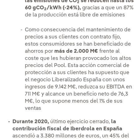
las emisiones de CO
se reducen hasta los
2
60 gCO
/kWh (-24%),
gracias a que un 87%
2
de la producción está libre de emisiones
Como consecuencia del mantenimiento de
precios a sus clientes con contrato fijo,
estos consumidores se han beneficiado de
ahorros por
más de 2.000 M€
frente al
coste que les hubieran provocado los altos
precios del Pool. Esta acción comercial de
protección a sus clientes ha supuesto que
el negocio Liberalizado España con unos
ingresos de 9.142 M€, reduzca su EBITDA en
711 M€ y alcance un beneficio neto de 76,3
M€, lo que supone menos del 1% de sus
ventas
Durante 2020,
último ejercicio cerrado,
la
contribución fiscal de Iberdrola en España
ascendió a 3.380 millones de euros, un 45% del